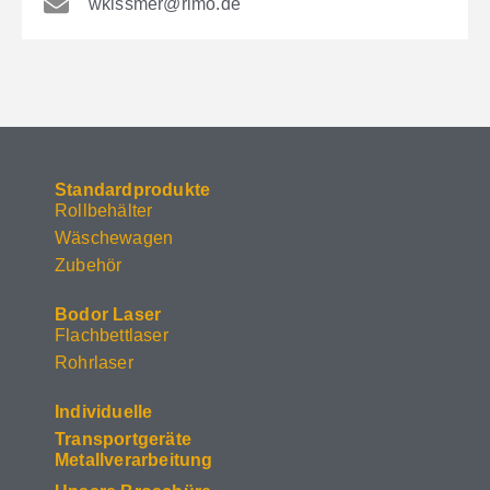
wkissmer@rimo.de
Standardprodukte
Rollbehälter
Wäschewagen
Zubehör
Bodor Laser
Flachbettlaser
Rohrlaser
Individuelle
Transportgeräte
Metallverarbeitung