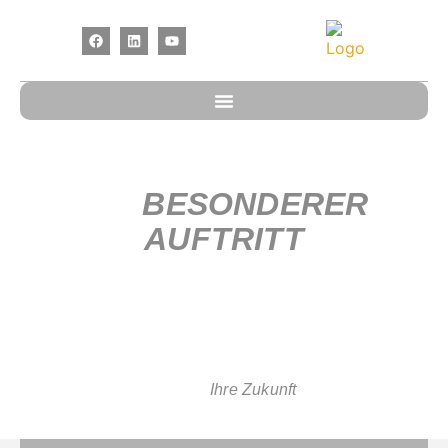
EIN
BESONDERER
AUFTRITT
FÜR IHRE PRODUKTE
Sie haben eine Idee wie Sie Ihre Produkte darstellen
wolle und brauchen nur noch den perfekten Partner für
Ihr Vorhaben?
Lassen Sie uns
Ihre Zukunft
formen.