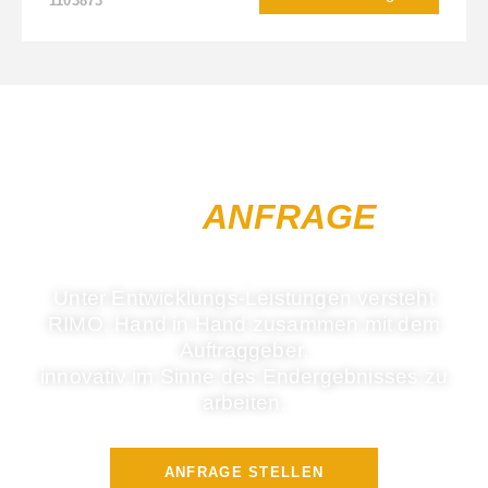
1103873
IHRE LÖSUNG IST NUR
EINE
ANFRAGE
ENTFERNT!
Unter Entwicklungs-Leistungen versteht
RIMO, Hand in Hand zusammen mit dem
Auftraggeber,
innovativ im Sinne des Endergebnisses zu
arbeiten.
ANFRAGE STELLEN