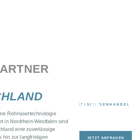
PARTNER
CHLAND
HOHE
MASCHINENHANDEL
SERVICEBEREI
ne Rohrlasertechnologie
FÜR IHR
rt in Nordrhein-Westfalen sind
UNTERNEHMEN
chland eine zuverlässige
hin zur langfristigen
JETZT ANFRAGEN