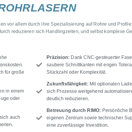
ROHRLASERN
 vor allem durch ihre Spezialisierung auf Rohre und Profile.
urch reduzieren sich Handlingzeiten, und selbst komplexe Geo
ohe
Präzision:
Dank CNC-gesteuerter Faser
ionskosten.
saubere Schnittkanten mit engen Toler
h für große
Stückzahl oder Komplexität.
Zukunftsfähigkeit:
Mit optionalen Lad
en in einem
sich Prozesse weitgehend automatisier
euge oder
deutlich reduzieren.
Betreuung durch RIMO:
Persönliche B
sich auch
eigenen Zentrum sowie technischer Sup
beiten.
eine zuverlässige Investition.