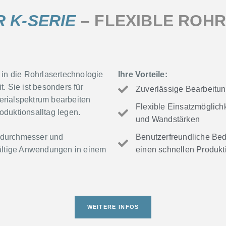
 K-SERIE
– FLEXIBLE ROH
g in die Rohrlasertechnologie
Ihre Vorteile:
t. Sie ist besonders für
Zuverlässige Bearbeitung
terialspektrum bearbeiten
Flexible Einsatzmöglich
oduktionsalltag legen.
und Wandstärken
hrdurchmesser und
Benutzerfreundliche Bed
lfältige Anwendungen in einem
einen schnellen Produkti
WEITERE INFOS