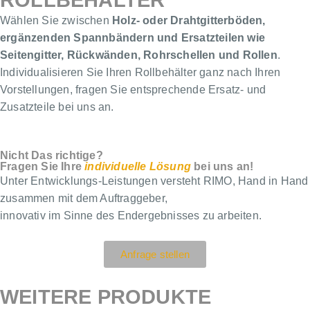
ROLLBEHÄLTER
Wählen Sie zwischen
Holz- oder Drahtgitterböden,
ergänzenden Spannbändern und Ersatzteilen wie
Seitengitter, Rückwänden, Rohrschellen und Rollen
.
Individualisieren Sie Ihren Rollbehälter ganz nach Ihren
Vorstellungen, fragen Sie entsprechende Ersatz- und
Zusatzteile bei uns an.
Spannbänder
Rollen
Ersatzteile
Böden Draht
Böden Holz
Nicht Das richtige?
Fragen Sie Ihre
individuelle Lösung
bei uns an!
Unter Entwicklungs-Leistungen versteht RIMO, Hand in Hand
zusammen mit dem Auftraggeber,
innovativ im Sinne des Endergebnisses zu arbeiten.
Anfrage stellen
WEITERE PRODUKTE