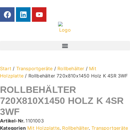
Start
/
Transportgeräte
/
Rollbehälter
/
Mit
Holzplatte
/ Rollbehälter 720x810x1450 Holz K 4SR 3WF
ROLLBEHÄLTER
720X810X1450 HOLZ K 4SR
3WF
Artikel-Nr.
1101003
Kategorien
Mit Holzplatte
,
Rollbehälter
,
Transportgeräte