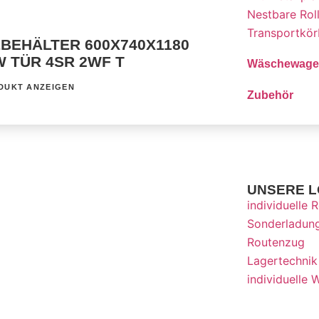
Nestbare Rol
Transportkö
BEHÄLTER 600X740X1180
W TÜR 4SR 2WF T
Wäschewage
DUKT ANZEIGEN
Zubehör
UNSERE 
individuelle R
Sonderladung
Routenzug
Lagertechnik
individuelle