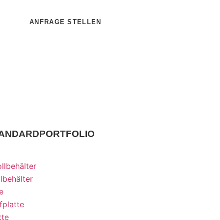
ANFRAGE STELLEN
TANDARDPORTFOLIO
llbehälter
lbehälter
e
fplatte
tte