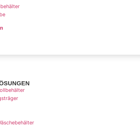
lbehälter
rbe
n
LÖSUNGEN
ollbehälter
sträger
 Wäschebehälter