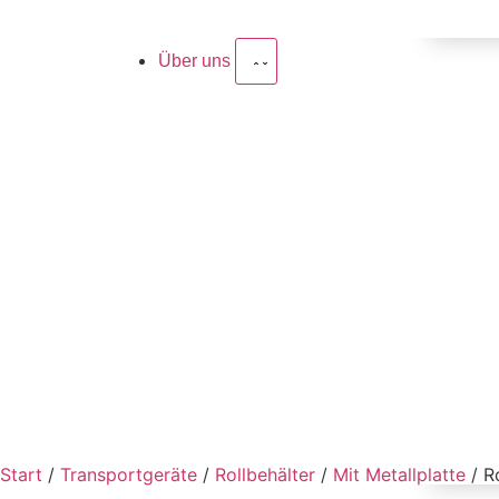
Über uns
Start
/
Transportgeräte
/
Rollbehälter
/
Mit Metallplatte
/ R