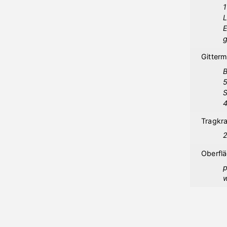
L
E
g
Gitter
B
S
Tragkra
Oberfl
p