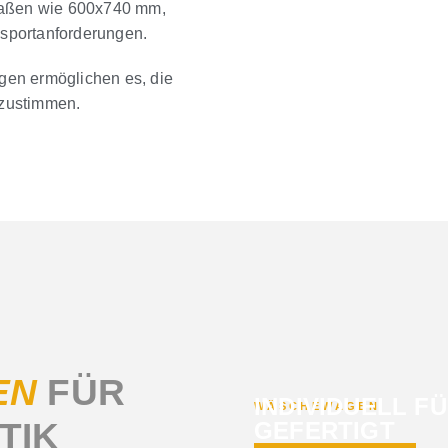
 Maßen wie 600x740 mm,
sportanforderungen.
ngen ermöglichen es, die
bzustimmen.
EN
FÜR
INDIVIDUELL FÜ
WÄSCHEWAGEN
TIK
GEFERTIGT