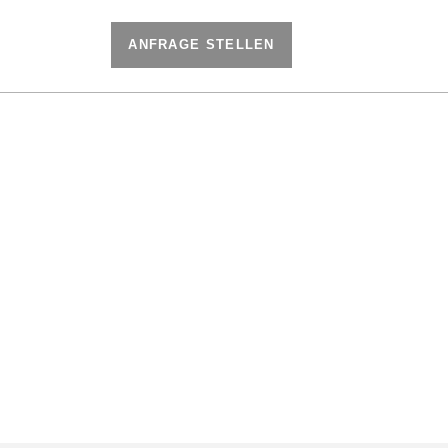
ANFRAGE STELLEN
eitung
Über uns
N
in und Wäschereien