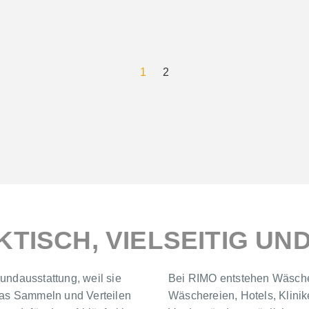
1
2
KTISCH, VIELSEITIG U
undausstattung, weil sie
Bei RIMO entstehen Wäschew
 das Sammeln und Verteilen
Wäschereien, Hotels, Klinik