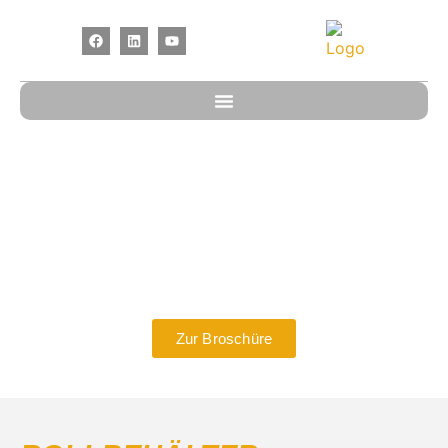
ROLLBEHÄLT
Zuverlässige Transportlösungen für effiziente
Abläufe in jeder Branche
Zur Broschüre