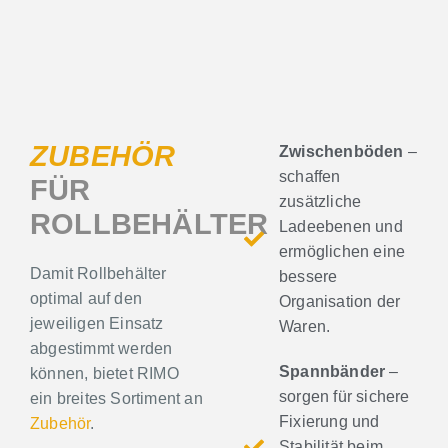
ZUBEHÖR
Zwischenböden
–
schaffen
FÜR
zusätzliche
ROLLBEHÄLTER
Ladeebenen und
ermöglichen eine
Damit Rollbehälter
bessere
optimal auf den
Organisation der
jeweiligen Einsatz
Waren.
abgestimmt werden
Spannbänder
–
können, bietet RIMO
sorgen für sichere
ein breites Sortiment an
Fixierung und
Zubehör
.
Stabilität beim