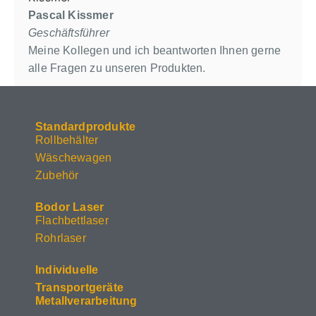
Pascal Kissmer
Geschäftsführer
Meine Kollegen und ich beantworten Ihnen gerne
alle Fragen zu unseren Produkten.
Standardprodukte
Rollbehälter
Wäschewagen
Zubehör
Bodor Laser
Flachbettlaser
Rohrlaser
Individuelle
Transportgeräte
Metallverarbeitung